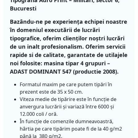
Tipografia Auro Print – Militari, sector 6,
Bucuresti
Bazându-ne pe experienţa echipei noastre
în domeniul executării de lucrări
tipografice, oferim clienţilor noştri lucrări
de un inalt profesionalism. Oferim servicii
rapide si de calitate, garantate de utilajele
noi folosite: masina tipar 4 grupuri –
ADAST DOMINANT 547 (productie 2008).
Formatul maxim pe care putem tipări în
prezent este de 35 x 50 cm.
Viteza medie de tipărire este în funcţie de
anvergura lucrării şi variază între 6000 şi
12.000 coli / oră.
În funcţie de comenzile dumneavoastră,
hârtia pe care tipărim poate fi de la 40 g/m2
până la 380 g/m2.