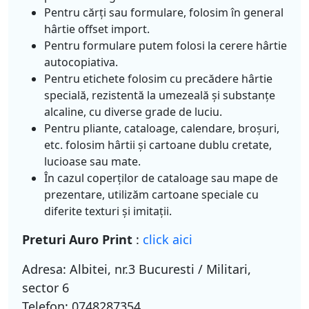
Pentru cărţi sau formulare, folosim în general
hârtie offset import.
Pentru formulare putem folosi la cerere hârtie
autocopiativa.
Pentru etichete folosim cu precădere hârtie
specială, rezistentă la umezeală şi substanţe
alcaline, cu diverse grade de luciu.
Pentru pliante, cataloage, calendare, broşuri,
etc. folosim hârtii şi cartoane dublu cretate,
lucioase sau mate.
În cazul coperţilor de cataloage sau mape de
prezentare, utilizăm cartoane speciale cu
diferite texturi şi imitaţii.
Preturi Auro Print
:
click aici
Adresa: Albitei, nr.3 Bucuresti / Militari,
sector 6
Telefon: 0748287354