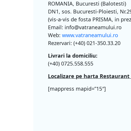
ROMANIA, Bucuresti (Balotesti)
DN1, sos. Bucuresti-Ploiesti, Nr.2
(vis-a-vis de fosta PRISMA, in p
Email: info@vatraneamului.ro
Web:
www.vatraneamului.ro
Rezervari: (+40) 021-350.33.20
Livrari la domiciliu:
(+40) 0725.558.555
Localizare pe harta Restauran
[mappress mapid=”15″]