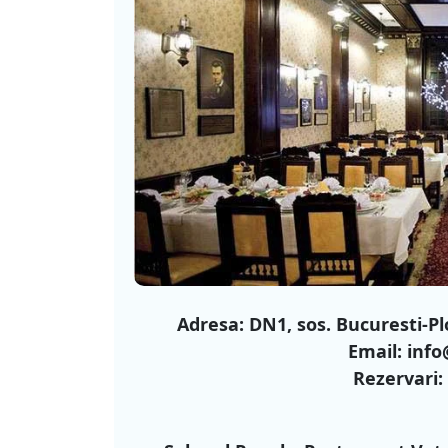
Adresa: DN1, sos. Bucuresti-Plo
Email: inf
Rezervari: 