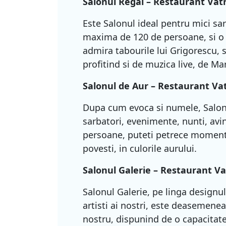
Salonul Regal – Restaurant Va
Este Salonul ideal pentru mici sa
maxima de 120 de persoane, si o 
admira tabourile lui Grigorescu, s
profitind si de muzica live, de Ma
Salonul de Aur –
Restaurant Va
Dupa cum evoca si numele, Salonu
sarbatori, evenimente, nunti, av
persoane, puteti petrece moment
povesti, in culorile aurului.
Salonul Galerie –
Restaurant V
Salonul Galerie, pe linga designul
artisti ai nostri, este deasemene
nostru, dispunind de o capacita