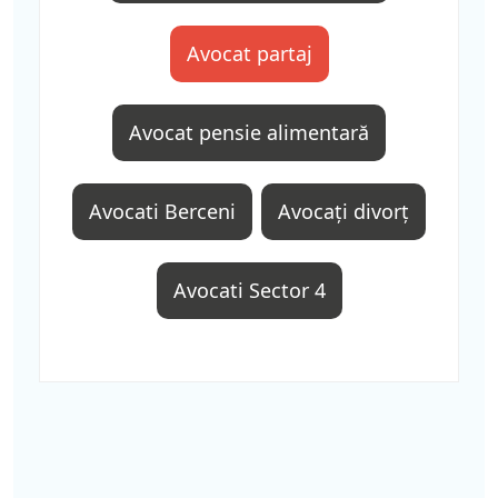
Avocat partaj
Avocat pensie alimentară
Avocati Berceni
Avocați divorț
Avocati Sector 4