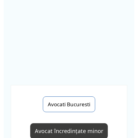
Avocati Bucuresti
Avocat încredințate minor