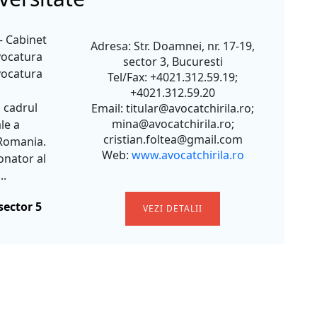
 – Cabinet
Adresa: Str. Doamnei, nr. 17-19,
vocatura
sector 3, Bucuresti
vocatura
Tel/Fax: +4021.312.59.19;
+4021.312.59.20
 cadrul
Email: titular@avocatchirila.ro;
mina@avocatchirila.ro;
le a
cristian.foltea@gmail.com
 Romania.
Web:
www.avocatchirila.ro
onator al
..
sector 5
VEZI DETALII