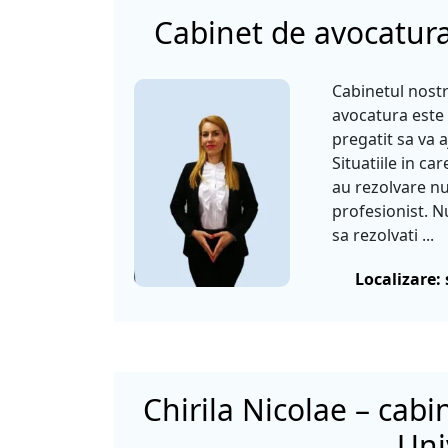
Cabinet de avocatura
Cabinetul nost
avocatura este
pregatit sa va a
Situatiile in car
au rezolvare n
profesionist. N
sa rezolvati ...
Localizare: 
Chirila Nicolae – cabi
Uni