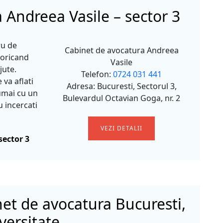
 Andreea Vasile – sector 3
ru de
Cabinet de avocatura Andreea
 oricand
Vasile
jute.
Telefon:
0724 031 441
e va aflati
Adresa: Bucuresti, Sectorul 3,
umai cu un
Bulevardul Octavian Goga, nr. 2
u incercati
VEZI DETALII
sector 3
net de avocatura Bucuresti,
versitate