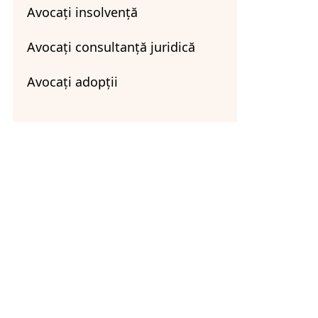
Avocați insolvență
Avocați consultanță juridică
Avocați adopții