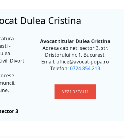
ocat Dulea Cristina
catura
Avocat titular Dulea Cristina
sti -
Adresa cabinet: sector 3, str.
Dulea
Dristorului nr. 1, Bucuresti
ivil, Divort
Email: office@avocat-popa.ro
Telefon:
0724.854.213
rocese
muncii,
une,
VEZI DETALII
sector 3