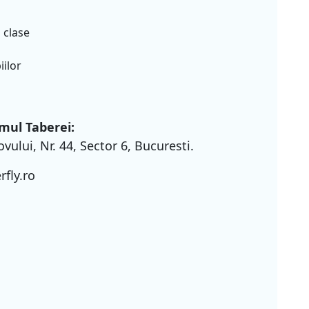
 clase
iilor
umul Taberei:
ovului, Nr. 44, Sector 6, Bucuresti.
fly.ro