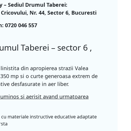
y – Sediul Drumul Taberei:
 Cricovului, Nr. 44, Sector 6, Bucuresti
n:
0720 046 557
umul Taberei – sector 6 ,
linistita din apropierea strazii Valea
e 350 mp si o curte generoasa extrem de
tive desfasurate in aer liber.
e luminos si aerisit avand urmatoarea
e cu materiale instructive educative adaptate
rsta