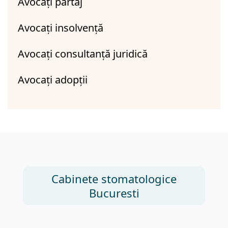
Avocați partaj
Avocați insolvență
Avocați consultanță juridică
Avocați adopții
Cabinete stomatologice
Bucuresti