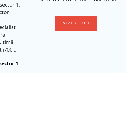
sector 1,
ctor
c
VEZI DETALII
cialist
ară
ultimă
i700 ...
sector 1