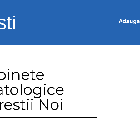
ti
Adauga 
binete
tologice
estii Noi