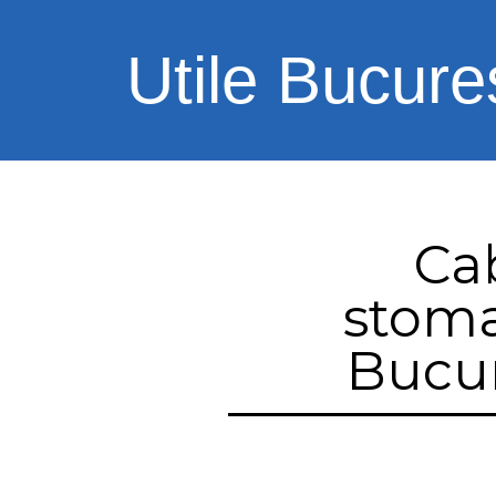
Utile Bucures
Ca
stoma
Bucur