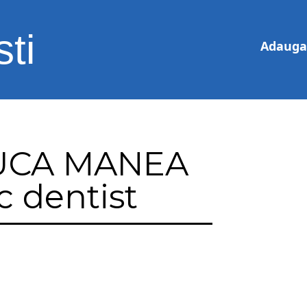
ti
Adauga 
UCA MANEA
 dentist