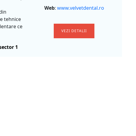
Web
:
www.velvetdental.ro
din
le tehnice
 dentare ce
VEZI DETALII
sector 1