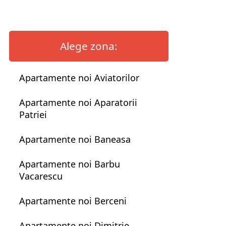
Alege zona:
Apartamente noi Aviatorilor
Apartamente noi Aparatorii
Patriei
Apartamente noi Baneasa
Apartamente noi Barbu
Vacarescu
Apartamente noi Berceni
Apartamente noi Dimitrie