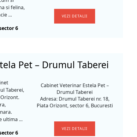
cum si
a si felina,
ie ...
VEZI DETALII
sector 6
tela Pet – Drumul Taberei
inet
Cabinet Veterinar Estela Pet –
ul Taberei,
Drumul Taberei
 Orizont.
Adresa: Drumul Taberei nr. 18,
ra,
Piata Orizont, sector 6, Bucuresti
inara.
ultima ...
VEZI DETALII
sector 6