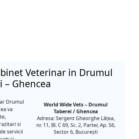
binet Veterinar in Drumul
i – Ghencea
nar Drumul
World Wide Vets – Drumul
cea va
Taberei / Ghencea
te,
Adresa: Sergent Gheorghe Lățea,
azitari si
nr. 11, Bl. C 69, Sc. 2, Parter, Ap. 56,
e servicii
Sector 6, București