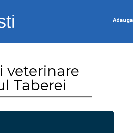
ti
Adauga 
 veterinare
l Taberei