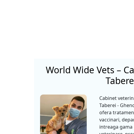
World Wide Vets – Ca
Tabere
Cabinet veteri
Taberei - Ghen
ofera tratamen
vaccinari, depar
intreaga gama d